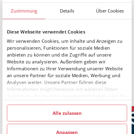
Paula Grameiser-Scherl vom Österreichischen
Zustimmung
Details
Über Cookies
Behindertensportverband
zeigte sich tief
beeindruckt: „Die Virtus Open haben eindrucksvoll
bewiesen, zu welchen sportlichen Höchstleistungen
Diese Webseite verwendet Cookies
Skifahrerinnen und Skifahrer mit mentalen
Wir verwenden Cookies, um Inhalte und Anzeigen zu
Behinderungen fähig sind. Der
Kitzbüheler Ski Club
personalisieren, Funktionen für soziale Medien
hat mit Herzblut und unermüdlichem Einsatz dafür
anbieten zu können und die Zugriffe auf unsere
gesorgt, dass unsere Athletinnen und Athleten
Website zu analysieren. Außerdem geben wir
Skisport auf internationalem Topniveau zeigen
Informationen zu Ihrer Verwendung unserer Website
konnten.“
an unsere Partner für soziale Medien, Werbung und
Analysen weiter. Unsere Partner führen diese
Einen Rückblick auf alle Rennen und Resultate
HIER
Informationen möglicherweise mit weiteren Daten
zusammen, die Sie ihnen bereitgestellt haben oder die
sie im Rahmen Ihrer Nutzung der Dienste gesammelt
haben.
Alle zulassen
Anpassen