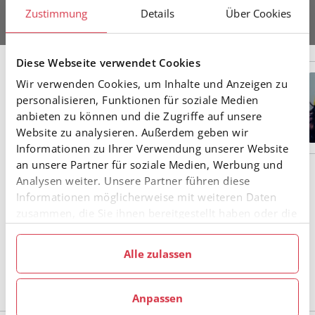
Zustimmung
Details
Über Cookies
Diese Webseite verwendet Cookies
Referent Breitensport und Lehrwesen
Wir verwenden Cookies, um Inhalte und Anzeigen zu
Ing. Markus Gamauf
personalisieren, Funktionen für soziale Medien
anbieten zu können und die Zugriffe auf unsere
Website zu analysieren. Außerdem geben wir
Informationen zu Ihrer Verwendung unserer Website
an unsere Partner für soziale Medien, Werbung und
Analysen weiter. Unsere Partner führen diese
Kids Coach Alpin
Informationen möglicherweise mit weiteren Daten
zusammen, die Sie ihnen bereitgestellt haben oder die
sie im Rahmen Ihrer Nutzung der Dienste gesammelt
Übungsleiter:in Ski Alpin und
haben.
Übungsleiter:in Snowboard
Alle zulassen
Skiinstruktor:in - alle Sparten
Anpassen