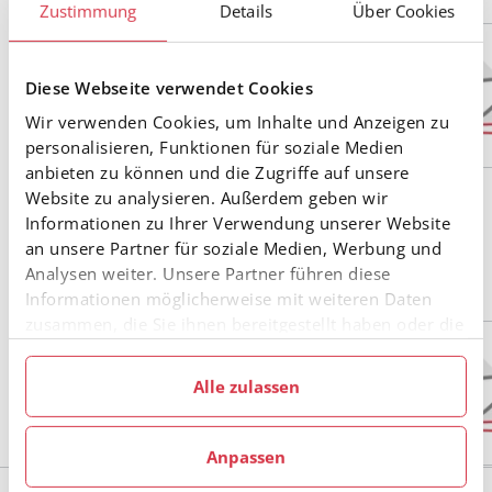
Zustimmung
Details
Über Cookies
Rechnungsprüfer
Franz Kofler
Diese Webseite verwendet Cookies
Wir verwenden Cookies, um Inhalte und Anzeigen zu
personalisieren, Funktionen für soziale Medien
anbieten zu können und die Zugriffe auf unsere
Website zu analysieren. Außerdem geben wir
Disziplinarkommission
Informationen zu Ihrer Verwendung unserer Website
an unsere Partner für soziale Medien, Werbung und
Analysen weiter. Unsere Partner führen diese
Informationen möglicherweise mit weiteren Daten
zusammen, die Sie ihnen bereitgestellt haben oder die
sie im Rahmen Ihrer Nutzung der Dienste gesammelt
Disziplinarkommission
Mag. Daniel Pichler
haben.
Alle zulassen
Anpassen