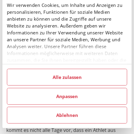
eigene Gondel.
Wir verwenden Cookies, um Inhalte und Anzeigen zu
personalisieren, Funktionen für soziale Medien
Das sieht Kitzbühel nicht alle Tage: „Ihr habt es
anbieten zu können und die Zugriffe auf unsere
geschafft“, sagte
Michael Huber
, Präsident des
Website zu analysieren. Außerdem geben wir
Kitzbüheler Ski Clubs, beim Blick in die Menge:
Informationen zu Ihrer Verwendung unserer Website
„Fieberbrunn übernimmt heute den Hahnenkamm.“
an unsere Partner für soziale Medien, Werbung und
160 Tage sind seit dem Triumph von einem der
Analysen weiter. Unsere Partner führen diese
größten Söhne Fieberbrunns auf dem Ganslernhang
Informationen möglicherweise mit weiteren Daten
zusammen, die Sie ihnen bereitgestellt haben oder die
vergangen, am Samstag durfte
Manuel Feller
sie im Rahmen Ihrer Nutzung der Dienste gesammelt
endlich seine Hahnenkamm-Gondel in Empfang
haben.
nehmen: „Es war ein Kindheitstraum, an dem ich
Alle zulassen
lange gearbeitet habe, um ihn hinzubekommen.“
400 Fans, Freunde und Familienmitglieder erwiesen
Anpassen
dem Techniker am Samstagnachmittag die
Ehre. „Der bisherige Besucherrekord stammt von
Ablehnen
der Gondelübergabe an Marco Odermatt mit 220
Gästen“, erinnerte sich Michael Huber. Schließlich
kommt es nicht alle Tage vor, dass ein Athlet aus