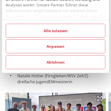
SC) -
GOLD
im Einzel NH
Analysen weiter. Unsere Partner führen diese
Niki Humml (Sprunglauf/K.S.C.) -
GOLD
im
Informationen möglicherweise mit weiteren Daten
Team,
SILBER
im Mixed Team
zusammen, die Sie ihnen bereitgestellt haben oder die
sie im Rahmen Ihrer Nutzung der Dienste gesammelt
Eva-Maria Holzer (Nordische
haben.
Kombination/WSV Wörgl) -
GOLD
im
Alle zulassen
Teamsprint
David Thür (Nordische Kombination/SV Ibk-
Anpassen
Bergisel) -
GOLD
Teamsprint,
GOLD
im Mixed
Team
Ablehnen
Silbernes Sportehrenzeichen von Ski Austria
Natalie Hotter (Firngleiten/WSV Zell/Z) -
dreifache JugendEMmeisterin