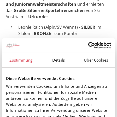
und Juniorenweltmeisterschaften
und erhielten
das
Große Silberne Sportehrenzeichen
von Ski
Austria mit
Urkunde:
Leonie Raich (Alpin/SV Wenns) -
SILBER
im
Slalom,
BRONZE
Team Kombi
Heidi Bucher (Langlauf/Nordic Team Absam)
-
GOLD
im Sprint,
SILBER
im Einzel,
BRONZE
im Massenstart
Zustimmung
Details
Über Cookies
Selina Ganner (Biathlon/TSU Obertilliach)
-
GOLD
im Massenstart,
GOLD
Mixed Staffel,
BRONZE
im Sprint
Diese Webseite verwendet Cookies
Matti Pinter (Biathlon/WSV St. Jakob) -
GOLD
Wir verwenden Cookies, um Inhalte und Anzeigen zu
Mixed Staffel,
SILBER
in der Staffel
personalisieren, Funktionen für soziale Medien
Tim Denner (Biathlon/HSV Hochfilzen)
anbieten zu können und die Zugriffe auf unsere
Website zu analysieren. Außerdem geben wir
-
SILBER
in der Staffel
Informationen zu Ihrer Verwendung unserer Website
Stephan Embacher (Sprunglauf/Kitzbüheler
an unsere Partner für soziale Medien, Werbung und