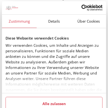
Schneider (Nordic Team Absam), 10. Benjamin
Achrainer (K.S.C.)
Sch 2:
1. Aaron Hochenegg
(Nordic Team Absam)
Zustimmung
Details
Über Cookies
Jgd 1:
1. Simon Goller
(SV Ibk-Bergisel)
Diese Webseite verwendet Cookies
Ergebnisse Nordische Kombination
Wir verwenden Cookies, um Inhalte und Anzeigen zu
Sch 1: 2. Vitus Goller (SV Ibk Bergisel), 4. Manuel
personalisieren, Funktionen für soziale Medien
Schneider (Nordic Team Absam), 6. Benjamin
anbieten zu können und die Zugriffe auf unsere
Achrainer (K.S.C.), 7. Gerlad Lackner (SV Ibk-Bergisel)
Website zu analysieren. Außerdem geben wir
Informationen zu Ihrer Verwendung unserer Website
Schülerinnen: 10. Helena Prettenhofer (WSV Wörgl)
an unsere Partner für soziale Medien, Werbung und
Analysen weiter. Unsere Partner führen diese
Sch 2:
1. Aaron Hochenegg
(Nordic Team Absam),
Informationen möglicherweise mit weiteren Daten
10. Matthias Luxner (K.S.C.)
zusammen, die Sie ihnen bereitgestellt haben oder die
Jgd: 6. Paul Wagner (SV Ibk-Bergisel)
sie im Rahmen Ihrer Nutzung der Dienste gesammelt
haben.
Alle zulassen