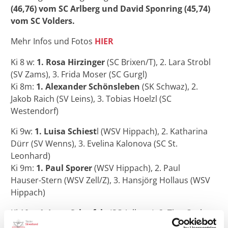
(46,76) vom SC Arlberg und David Sponring (45,74)
vom SC Volders.
Mehr Infos und Fotos
HIER
Ki 8 w:
1. Rosa Hirzinger
(SC Brixen/T), 2. Lara Strobl
(SV Zams), 3. Frida Moser (SC Gurgl)
Ki 8m:
1. Alexander Schönsleben
(SK Schwaz), 2.
Jakob Raich (SV Leins), 3. Tobias Hoelzl (SC
Westendorf)
Ki 9w:
1. Luisa Schiest
l (WSV Hippach), 2. Katharina
Dürr (SV Wenns), 3. Evelina Kalonova (SC St.
Leonhard)
Ki 9m:
1. Paul Sporer
(WSV Hippach), 2. Paul
Hauser-Stern (WSV Zell/Z), 3. Hansjörg Hollaus (WSV
Hippach)
Ki 10w:
1. Lena Scherfele
(SC Arlberg), 2. Tina Cuche
(K.S.C.), 3. Kristina Kreidl (RSK Finkenberg)