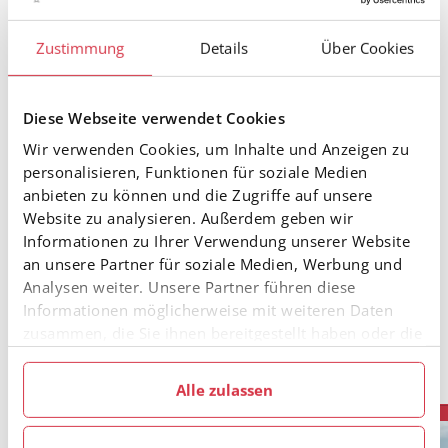
Ki 10m:
1. Jakob Schmid
(SC Brixen/T), 2. Florentin
Poschusta (SV Wenns), 3. Florian Kurz (WSV Tux)
Zustimmung
Details
Über Cookies
Ki 11w:
1. Lilli Strol
z, 2. Nele Wolf (beide SC Arlberg),
3. Leah Dusek (Sk Telfs)
Diese Webseite verwendet Cookies
Ki 11m:
1. David Spronring
(SC Volders), 2. Vincent
Wir verwenden Cookies, um Inhalte und Anzeigen zu
Marquardt (RSK Finkenberg), 3. Vincent Walch (SC St.
personalisieren, Funktionen für soziale Medien
Johann)
anbieten zu können und die Zugriffe auf unsere
Website zu analysieren. Außerdem geben wir
Ki 12w:
1. Amalia Tauber
(SV Mieders), 2.
Informationen zu Ihrer Verwendung unserer Website
Magdalena Hollaus (WSV Hippach), 3. Hannah
an unsere Partner für soziale Medien, Werbung und
Scheiber (SC Gurgl)
Analysen weiter. Unsere Partner führen diese
Ki 12m:
1. Alois Trenkwalder
(SK Telfs), 2. Samy
Informationen möglicherweise mit weiteren Daten
Hagenaars (SC Brixen/T), 3. Kilian Fankhauser (WSV
zusammen, die Sie ihnen bereitgestellt haben oder die
Fügen)
sie im Rahmen Ihrer Nutzung der Dienste gesammelt
haben.
Alle zulassen