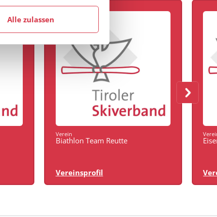
Alle zulassen
Verein
Verei
Biathlon Team Reutte
Eis
Vereinsprofil
Ver