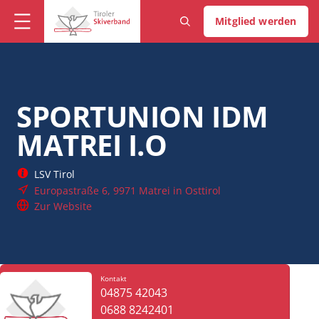
Mitglied werden
SPORTUNION IDM
MATREI I.O
LSV Tirol
Europastraße 6, 9971 Matrei in Osttirol
Zur Website
Kontakt
04875 42043
0688 8242401