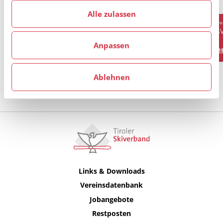
haben.
Alle zulassen
Verein
Vere
AKAD. SKICLUB INNSBRUCK
AS
Anpassen
Vereinsprofil
Ver
Ablehnen
Alle anzeigen
Links & Downloads
Vereinsdatenbank
Jobangebote
Restposten