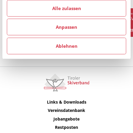
haben.
Alle zulassen
Verein
Vere
AKAD. SKICLUB INNSBRUCK
AS
Anpassen
Vereinsprofil
Ver
Ablehnen
Alle anzeigen
Links & Downloads
Vereinsdatenbank
Jobangebote
Restposten