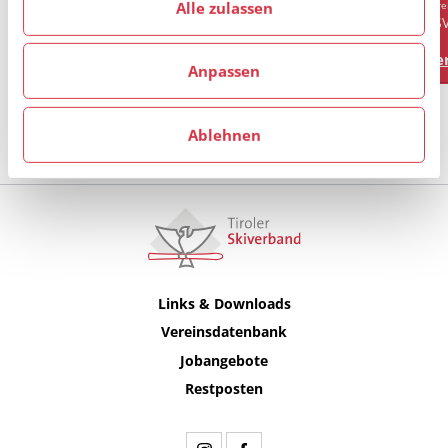
Alle zulassen
Verein
Vere
AKAD. SKICLUB INNSBRUCK
AS
Vereinsprofil
Ver
Anpassen
Alle anzeigen
Ablehnen
Links & Downloads
Vereinsdatenbank
Jobangebote
Restposten