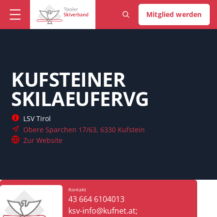
Mitglied werden
KUFSTEINER
SKILAEUFERVG
LSV Tirol
Obere Sparchen 17/63, 6330 Kufstein
Zur Website
Kontakt
43 664 6104013
ksv-info@kufnet.at;