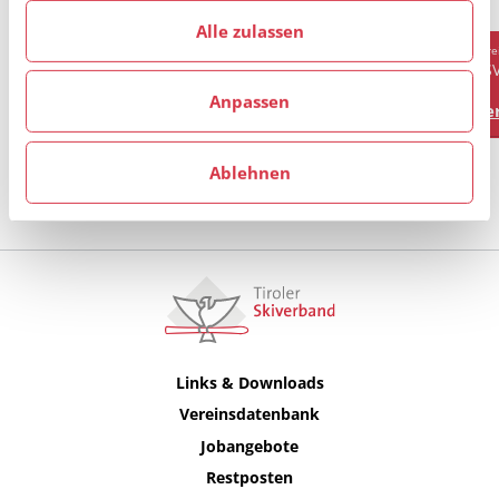
haben.
Alle zulassen
Verein
Vere
AKAD. SKICLUB INNSBRUCK
AS
Anpassen
Vereinsprofil
Ver
Ablehnen
Alle anzeigen
Links & Downloads
Vereinsdatenbank
Jobangebote
Restposten