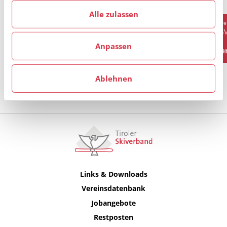
haben.
Alle zulassen
Verein
Vere
AKAD. SKICLUB INNSBRUCK
AS
Anpassen
Vereinsprofil
Ver
Ablehnen
Alle anzeigen
Links & Downloads
Vereinsdatenbank
Jobangebote
Restposten