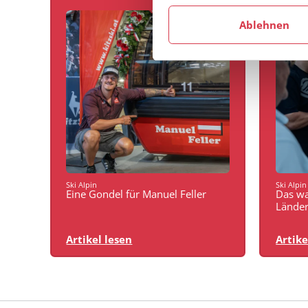
Ablehnen
Ski Alpin
Ski Alpin
Eine Gondel für Manuel Feller
Das wa
Lände
Artike
Artikel lesen