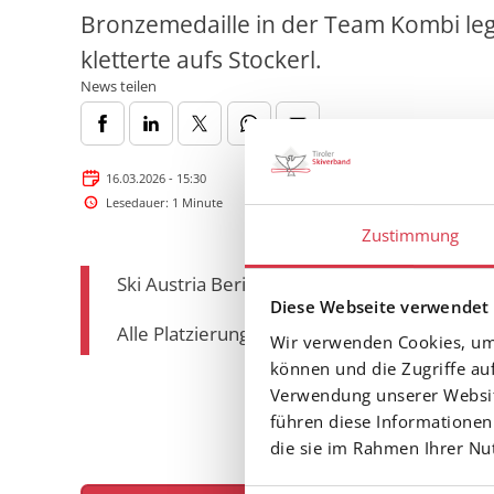
Bronzemedaille in der Team Kombi legt
kletterte aufs Stockerl.
News teilen
16.03.2026 - 15:30
Lesedauer: 1 Minute
Zustimmung
Ski Austria Bericht
HIER
und
HIER
Diese Webseite verwendet
Alle Platzierungen
HIER
Wir verwenden Cookies, um 
können und die Zugriffe au
Verwendung unserer Website
führen diese Informationen
die sie im Rahmen Ihrer N