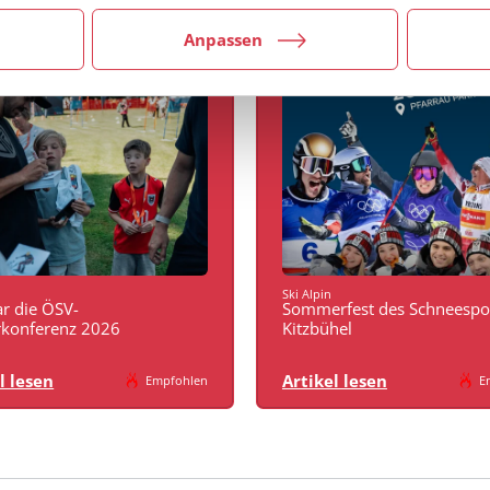
Anpassen
Ski Alpin
r die ÖSV-
Sommerfest des Schneespor
rkonferenz 2026
Kitzbühel
l lesen
Artikel lesen
Empfohlen
E