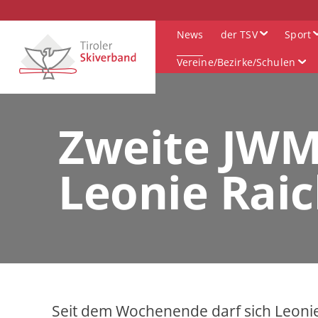
News
der TSV
Sport
Vereine/Bezirke/Schulen
Zweite JWM
Leonie Rai
Seit dem Wochenende darf sich Leonie