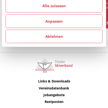
haben.
Masters
Mast
Alle zulassen
Heute in der TT!
Mas
Anpassen
Artikel lesen
Art
Ablehnen
Alle anzeigen
Links & Downloads
Vereinsdatenbank
Jobangebote
Restposten