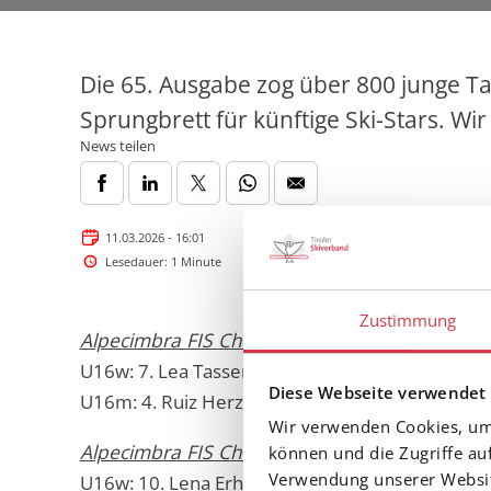
Die 65. Ausgabe zog über 800 junge Tal
Sprungbrett für künftige Ski-Stars. Wir
News teilen
11.03.2026 - 16:01
Lesedauer: 1 Minute
Zustimmung
Alpecimbra FIS Children Cup, Slalom, Do, 5. Ma
U16w: 7. Lea Tasser (SC Mayrhofen)
Diese Webseite verwendet
U16m: 4. Ruiz Herzog (WSV Gerlos)
Wir verwenden Cookies, um 
Alpecimbra FIS Children Cup, Riesenslalom, Do
können und die Zugriffe au
Verwendung unserer Website
U16w: 10. Lena Erharter (SV Thiersee), 14. Lea 