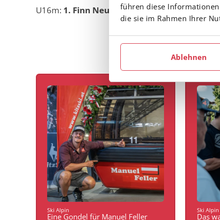
führen diese Informationen
U16m:
1. Finn Neururer
(SC Mutters)
die sie im Rahmen Ihrer N
Ablehnen
Ski Alpin
Ski Alpin
Eine Gondel für Manuel Feller
Das wa