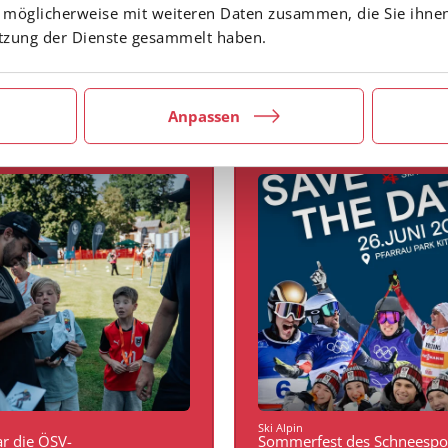
 möglicherweise mit weiteren Daten zusammen, die Sie ihnen
utzung der Dienste gesammelt haben.
Anpassen
Ski Alpin
r die ÖSV-
Sommerfest des Schneespor