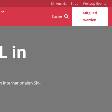
Ski Austria
Shop
Weltcup-Events
n
Mitglied
Suche
werden
L in
n internationalen Ski-