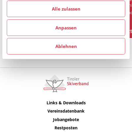
81. Jahreshauptversammlung 1. Oktober 2026
Ein
haben.
Alle zulassen
und
Anpassen
Artikel lesen
Art
Empfohlen
Ablehnen
Alle anzeigen
Links & Downloads
Vereinsdatenbank
Jobangebote
Restposten