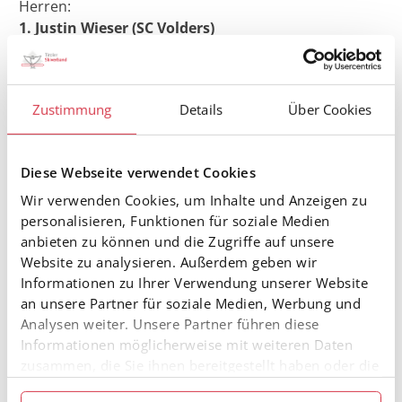
Herren:
1. Justin Wieser (SC Volders)
2. Luis Tönig (SC St. Johann)
3. Noah Haas (WSV Weerberg)
4. Lukas Scharf (SC Westendorf)
Zustimmung
Details
Über Cookies
5. Yannick Mangweth (SK Nauders)
7. Johannes Partel (SC Kirchberg)
10. Niklas Gstrein (SC Sölden)
Diese Webseite verwendet Cookies
National gab es folgende Medaillen bei den
Wir verwenden Cookies, um Inhalte und Anzeigen zu
Österreichischen Jugendmeisterschaften:
personalisieren, Funktionen für soziale Medien
Johanna Pedrolini (SC Nauders) U18w: Gold im
anbieten zu können und die Zugriffe auf unsere
Slalom
Website zu analysieren. Außerdem geben wir
Johannes Partel U18m: Gold in Super-G, Gold in der
Informationen zu Ihrer Verwendung unserer Website
Abfahrt, Bronze im Riesenslalom
an unsere Partner für soziale Medien, Werbung und
Analysen weiter. Unsere Partner führen diese
Elisabeth Kucera (SC Ellmau) U21w: Gold im Slalom
Informationen möglicherweise mit weiteren Daten
Rafael Zangerl U21m: Silber in Slalom und Silber im
zusammen, die Sie ihnen bereitgestellt haben oder die
Riesenslalom
sie im Rahmen Ihrer Nutzung der Dienste gesammelt