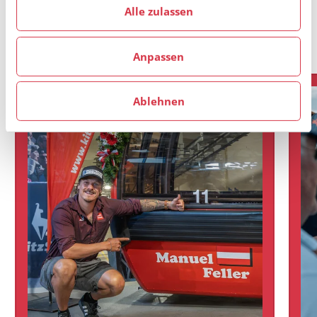
haben.
Hier einige Podesplätze unsere jungen Tirolerinnen
Alle zulassen
und Tiroler bei FIS-Rennen vom Winter 24/25.
Anpassen
Ablehnen