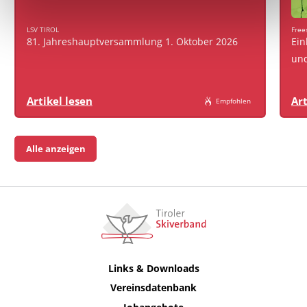
LSV TIROL
Free
81. Jahreshauptversammlung 1. Oktober 2026
Ein
und
Artikel lesen
Art
Empfohlen
Alle anzeigen
Links & Downloads
Vereinsdatenbank