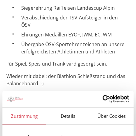
Siegerehrung Raiffeisen Landescup Alpin
Verabschiedung der TSV-Aufsteiger in den
ÖSV
Ehrungen Medaillen EYOF, JWM, EC, WM
Übergabe ÖSV-Sportehrenzeichen an unsere
erfolgreichsten Athletinnen und Athleten
Für Spiel, Speis und Trank wird gesorgt sein.
Wieder mit dabei: der Biathlon Schießstand und das
Balanceboard :-)
Einlass/Beginn: 16 Uhr - Beginn Ehrungsblock: 17
Uhr
Außerdem: im Untergeschoß Anprobe
Zustimmung
Details
Über Cookies
Kaderbekleidung Alpin (Saxe) und nordisch (Löffler) -
das sind nicht die einzigen Anprobetermine.